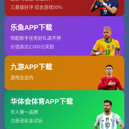
熟的巴萨。球队在中前场通过短传、直塞和套边配合，仍然
能够制造出颇具威胁的机会，但一旦进攻推进受阻，球权丢
失后在两个边路的防守层次就显得十分脆弱。尤其是在面对
皇马这种转换速度极快、反击线路极为清晰的对手时，巴萨
边后卫的站位、回追频率以及与中卫之间的协防距离，都暴
露出明显问题。