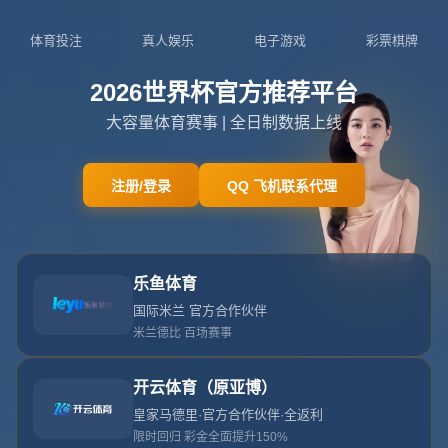
你当前位置：
首页
>
新闻中心
与皇马的比赛暴露问题 巴萨希
望今夏租借坎塞洛
发布时间：2026-08-03T02:41:11+08:00 阅读量：
在诺坎普的灯光之下，和皇马的每一次较量都像是一面放大
的镜子，把巴萨最锋利的优点和最隐秘的缺陷同时暴露在世
人面前。刚刚过去的这场国家德比，不仅没有成为红蓝军团
“证明重建成功”的舞台，反而让后防问题再一次赤裸裸地摆
在管理层案头：边路防守轮转不足、中后场出球缺乏稳定
度、年轻球员在强度与经验之间的落差，都在高压之下被皇
马无情放大。也正是在这样的背景下，“今夏继续租借坎塞