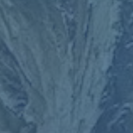
单的压缩空间来限制巴萨进攻。
国家德比作为试金石的案例意义
如果将与皇马的比赛视作一
场“压力测试”，那这次的结果为巴萨提供了极为直观的案
例。某些阶段，球队在控球数据上并不落下风，但真实的威
胁度、对比赛节奏的掌控力和对关键球的处理，都体现出与
顶级强队之间仍有差距。尤其是在落后或比分胶着时，右路
的出球质量与防守稳定性，往往决定了巴萨能否将反扑变成
持续性的压迫，而不是零星的机会。通过这场比赛，管理层
可以清晰地看到：当没有类似坎塞洛这种级别、类型的球员
稳定坐镇时，巴萨在面对强度与对抗都拉满的场面时，很难
保持结构的完整。
一个典型片段是，当巴萨试图在下半场加大压上力度，右路
边后卫不得不频繁前插参与进攻，但一旦传球失误或被断，
对手就能沿着这一侧发动快速推进。中卫被迫横向拉大距离