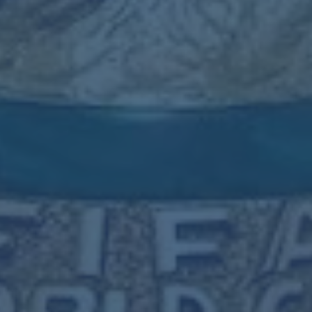
意在关键位置配置经验丰富、技术全面的成熟球员，用以稳
定军心、带动成长。国家德比的失利提醒所有人，单纯依靠
天赋与潜力并不足以在顶级舞台立足，经验、细节和在逆境
中处理球的能力，同样是赢球文化的重要组成部分。像坎塞
洛这样的球员，可以在训练和比赛中为年轻队友提供一种
“模板式”的参考——如何在高压环境下选择最合理的线路、
如何在大场面保持情绪的自控、如何在攻守两端平衡风险与
收益。
从更长远的视角来看，如果巴萨能够在未来一到两个赛季
里，将坎塞洛这种模型的边后卫稳定地保留在阵中，一方面
可以保证与皇马等强敌交手时不再在边路吃亏，另一方面也
能为俱乐部内部培养同类型球员创造更宽裕的时间窗口。这
意味着，球队不必急躁地将尚未成熟的年轻后卫推到国家德
比这样强度最高的舞台，而是可以在相对可控的环境中让他