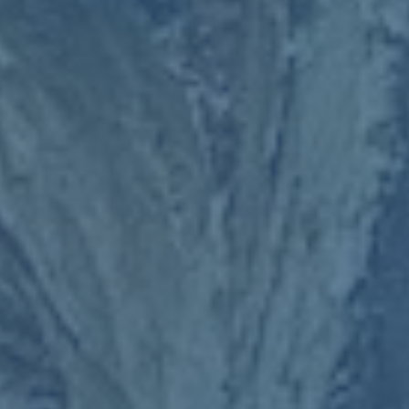
案例参照 巴萨与哈维的两种路径
回顾西甲历史，不难找到类似的案例。例如哈维在巴塞罗那
的最后几年，就曾面对过类似的抉择。他从绝对核心逐渐转
型为轮换球员，并在新一代中场崛起时主动调整期望值——
让拉基蒂奇和之后的年轻球员承担更多跑动与覆盖，而自己
则更像是一位“终极解题者”，在特定场合出场改变局面。哈
维在巴萨的谢幕，并非完全以主力身份，却依然被球迷视为
体面落幕，因为他以另一种形式持续影响球队。
这类案例对克罗斯和皇马来说具有启示意义。主力身份并不
一定要用出场分钟数来衡量，而可以通过“关键比赛话语权”