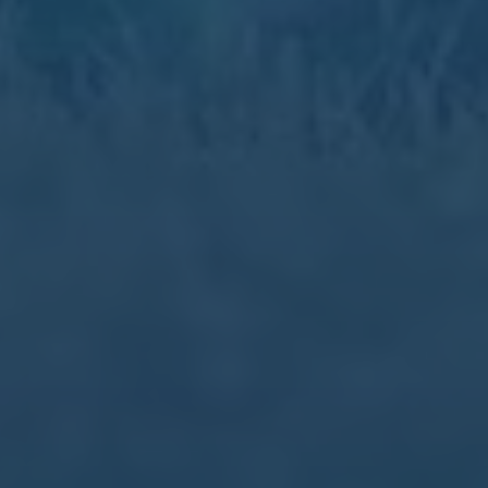
前的思考 一份超越合同本身的决定
综上来看，当外界用简短的一句“皇马打算续约克罗斯 球员
希望以主力身份退役”概括这场谈判时，背后真正较量的是
价值观、时间感和身份认同。对皇马来说，这是一次检验管
理智慧的机会；对克罗斯来说，则是一次决定自己如何告别
巅峰舞台的抉择。无论最终结果如何，这段故事都将成为未
来被反复提及的案例——它提醒人们，在现代足球高速运转
的商业逻辑之下，尊重、传承与体面谢幕，依旧值得被悉心
守护。
【官方指定平台】官方顶级竞技大厅，获取最新盘口赔率与
极速在线体验，大额无忧提款，请认准正版授权。