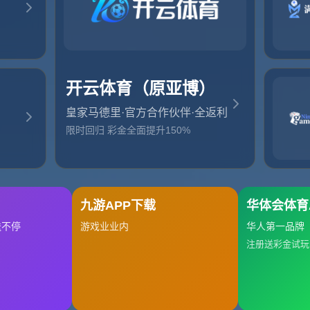
马5-0阿拉维斯联赛9连胜 贝林厄
发布时间：2026-08-03T02:41:11+08:00 阅读量：
间的赛季里，皇家马德里却用一场又一场的大胜给球迷带来了久
在积分榜上的优势。而在这场酣畅淋漓的胜利背后，一个名字再
奏的掌控者，几乎将这场胜利的脉络全部写在了自己的跑动和触