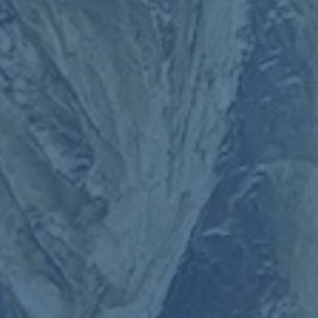
力”“未来领袖”这些标签上。但在这场对阵阿拉维斯的比赛中，
他在中场的接应次数、在肋部的穿插跑动、在禁区前沿的转身和
突然回撤，重新连接起后场出球和前场终结，仿佛在为这支球队
的成熟度
。并不是每一次拿球都要向前突击，也并非每一次反击
让他的1射2传显得水到渠成，而非堆砌数据。某种意义上，这
5比0大胜阿拉维斯，只是将这种战术积累推向了一个更直观的呈
分工和高度的执行力。阿拉维斯并非没有尝试快速打身后或通过