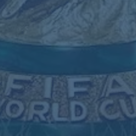
。
外界不断抬高的期待值。但在这场5比0中，人们看到的皇马更多
理所当然地站在了自己应该在的位置上。这种气质的形成，一方
输出。当核心在场上表现得沉稳自信，队友就更容易在他的节奏
一个典型案例。他的技术特点原本就很全面 既能持球推进，也
球队里，这些特质才被整合成今天看到的形态。联赛9连胜期间
呈现。对于皇马来说，他们不仅仅收获了一名高水平中场，更是
斯联赛9连胜 贝林厄姆1射2传 这样被反复引用的标题，将越来
的写照。对皇马来说，这场比赛既是对过去阶段努力的奖励，也是