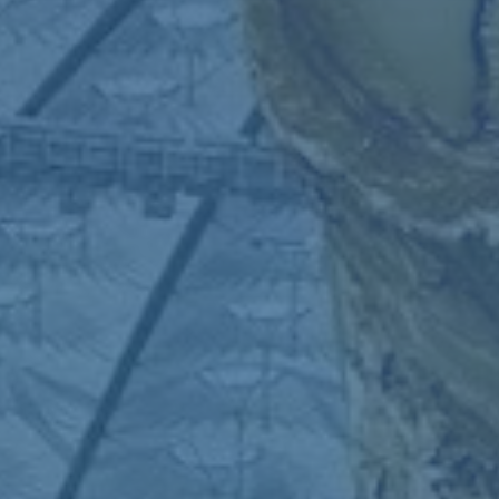
贝林厄姆1射2传 核心气质的全面展现