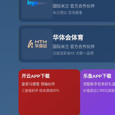
西甲-皇
西甲豪门的连胜密码
在这个被紧凑赛程和高压对抗挤压得几乎没有喘息空
西甲联赛连胜纪录刷新到9场，也进一步巩固了他们
比赛中贡献1射2传，既是进攻端的发动机，也是节