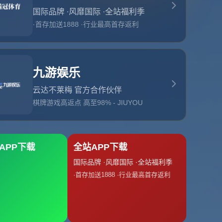
姆1射2传
违的轻松感。主场5比0横扫阿拉维斯，不仅让球队将
度被反复提及——
裘德 贝林厄姆
。这位英格兰中场在
球之中。