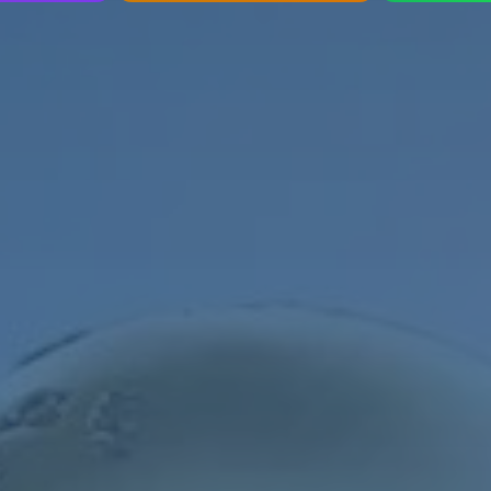
对中下游球队的一次“正常发挥”。但当这场胜利被放进整个赛季
在心理层面建立了强大的自信和惯性。这场比赛的过程异常流畅
的成熟之师。更重要的是，
在连续高强度比赛后还能拿出如此高