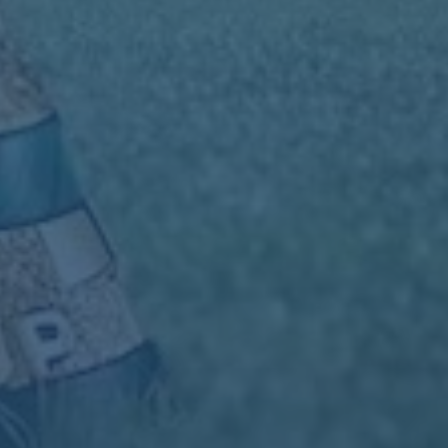
是一种
游刃有余
的状态。进球后没有过度兴奋，防守
面来自于更衣室的稳定和教练组的权威，另一方面也离
下找到安心感。久而久之，整个团队就形成了一种默
有门前终结能力，还具备一定的防守覆盖范围。但只有
，他多次在关键时刻完成破门或送出助攻，而这场1射
在战术体系中找到了一个可以长期围绕打造核心的支
越多地成为他职业生涯履历中的关键注脚。
对未来更高目标的一次动员。球队已经证明自己可以