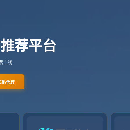
网站首页
关于我们
产品服务
新闻中心
以专业服务与客户满意度的最高境界为目标而不懈努力