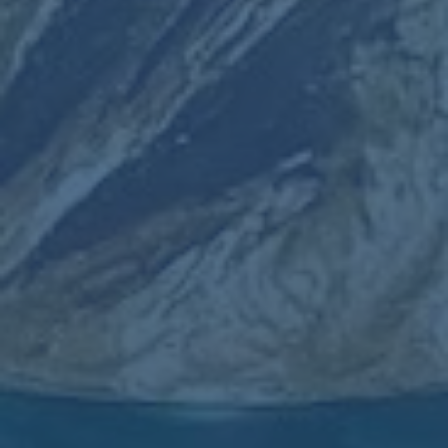
素都可能影響贏球方式與比分差距但在大部分情況下勝負結
果本身依然呈現出高度可預期性這也是為何相關話題每次在
賽前被提及時總帶著一種半開玩笑半認真式的自信
如果把視野再拉高一些就會發現「皇馬食硬華拉度列」其實
是整個西甲乃至歐洲足球強弱分化的一個縮影在商業化與全
球化的推動下頂級豪門的吸金能力不斷增強正在形成一個穩
固的強者圈層而中小球會的財務空間則越來越受限只能在買
入與賣出之間謹慎平衡在這樣的大環境中強隊面對弱隊時自
然容易形成長期壓制性的戰績進而在輿論場上凝結成一種標
籤化說法這種標籤既真實反映了競技層面的差距同時也在一
定程度上忽略了小球會在有限條件下做出的努力與進步
從長遠來看要讓「皇馬食硬華拉度列」這類說法不再那麼絕
對聯賽層面的利益分配與規則設計或許是關鍵例如更合理的
轉播分成政策更嚴格的財政公平競技制度以及對青訓與本土