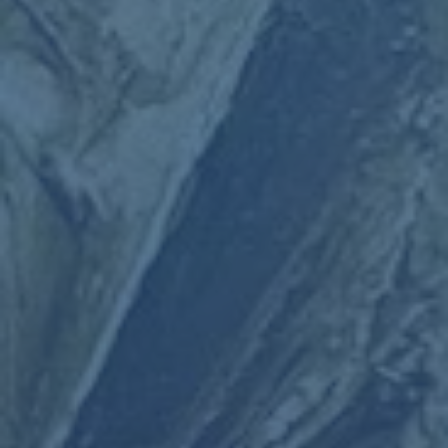
然而對於華拉度列而言與皇馬的對決並非毫無意義這樣的比
賽反而成為檢驗球隊整體防守紀律反擊效率以及年輕球員抗
壓能力的最佳試金石教練往往會在這類賽前設定兩條線目標
一條是實際積分目標例如力爭逼平或把輸球控制在可接受範
圍另一條則是技戰術與精神層面的隱形目標包括對位防守是
否到位陣型是否能在高壓之下保持緊湊這些內容即便無法立
刻體現在積分榜上卻能為賽季後續的保級關鍵戰埋下積極影
響
站在球迷與投注市場的角度「皇馬食硬華拉度列」還具備明
顯的指標價值很多人會將這種強弱分明的對決視作穩膽場次
但更老練的觀察者則會在這個基礎上進一步分析例如皇馬是
否賽程密集是否有輪換壓力華拉度列是否為保級而戰鬥志顯
著提升比賽是否在嚴寒或高溫等特殊氣候條件下進行這些因