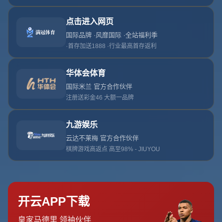
要理解這個說法背後的含義必須先看清雙方在西甲體系中的
角色定位皇家馬德里長期以來是聯賽與歐戰雙線上的王者投