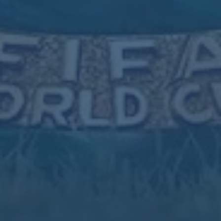
人才培養的鼓勵機制都可能逐步縮小豪門與中小球會之間的
實力鴻溝屆時這樣的對決或許仍然存在強弱差距但爆冷與對
抗的頻率會明顯提高從而讓比賽變得更加難以預測也更具觀
賞性
綜合來說當人們提起「皇馬食硬華拉度列」時說的絕不僅僅
是一場表面上的強弱對決更是在談論資源不對等下的體系運
行在討論戰術風格與心理壓力如何交織成為勝負背後的隱性
力量對皇馬而言這樣的比賽是穩固積分的必修課對華拉度列
而言則是在縫隙中尋找成長空間的艱難旅程而對於旁觀者這
樣一組看似結果早已被寫好的對決依舊值得細細拆解因為真
正精彩的從來不只是比分還有被強隊壓制之下弱隊仍然試圖
改寫劇本的每一次嘗試與每一腳不願放棄的射門