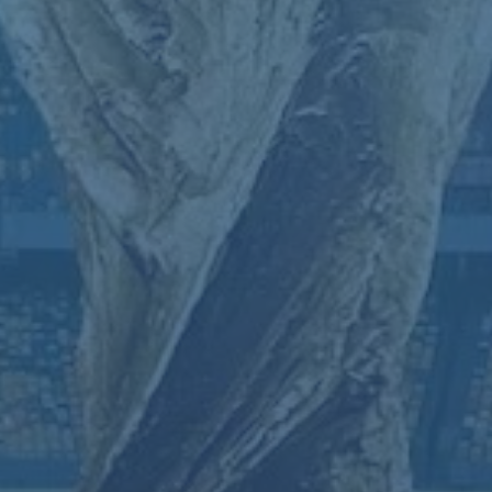
速反击，最终以2-1逆转取胜。这场比赛充分体现了斯洛文
尼亚青年军的战术执行力和临场应变能力。如果他们能在对
阵丹麦时复刻这一战术，爆冷的希望将大大提升。
心理因素：丹麦或有轻敌风险
从心理层面来看，丹麦队作为更被看好的一方，可能会在心
态上稍显放松。毕竟，斯洛文尼亚在外界眼中并非传统强
队，这种轻敌心理或许会成为他们的隐患。而斯洛文尼亚则
完全可以以“无压力”的心态迎战，年轻球员的冲劲和对胜利
的渴望可能会成为比赛中的X因素。
预测与展望：斯洛文尼亚有望爆冷
综合两队的实力、状态和战术特点来看，虽然丹麦队在整体
实力上占据上风，但斯洛文尼亚并非没有机会。他们的快速
反击和高强度逼抢很可能会让丹麦队感到不适。如果斯洛文