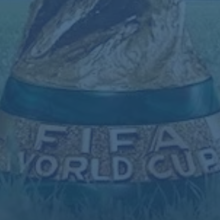
尼亚能够抓住对手的失误，并在关键时刻展现出高效的进攻
能力，
斯洛文尼亚vs丹麦预测
的结果或许会出人意料。尤
其是考虑到丹麦队在面对速度型球队时的防守问题，斯洛文
尼亚的“青年军”完全有理由在这场比赛中争取一场胜利或至
少逼平对手。
上一篇：南美赛场爆冷连连：巴西客平委内瑞拉，阿根廷不敌巴拉
圭
下一篇：英超直播360：体验顶级英超赛事的最佳选择