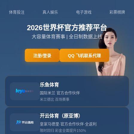
你当前位置：
首页
>
新闻中心
欧洲杯前瞻：斯洛文尼亚新星
能否逆袭丹麦？
发布时间：2026-08-05T02:41:12+08:00 阅读量：
欧洲杯斯洛文尼亚vs丹麦预测谁赢前瞻 斯洛文尼亚青年军
有望爆冷
在即将到来的欧洲杯赛场上，斯洛文尼亚与丹麦的较量无疑
是一场备受关注的对决。作为一支经验丰富的北欧劲旅，丹
麦队在过往的国际赛事中展现了强大的竞争力；而斯洛文尼
亚，这支由年轻球员组成的“青年军”，近年来崭露头角，令
人眼前一亮。本文将从两队实力、战术特点及近期表现出