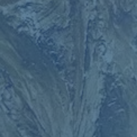
非他看到了值得如此的理由。對於哈蘭德，他更是以實際行
動和言語全力捍衛。在多場比賽中，哈蘭德不僅用進球證明
自己，同時展現了他身上令人敬佩的穩定心態和競技精神。
*瓜迪奧拉的戰術體系和哈蘭德的能力形成了一個完美互補
的閉環*。相比於他此前執教的頂級射手們，哈蘭德不僅身
材和速度上佔據絕對優勢，甚至在場上處理球的果斷和自信
讓他無懼壓力，這正是瓜迪奧拉願意將核心位置給予他的原
因。同時，瓜帥的表態也顯示，他早已識破外界對這位年輕
人的敵意。不論面對嘈雜的輿論還是比賽中的巨大壓力，哈
蘭德始終選擇以“進球”作為回應。