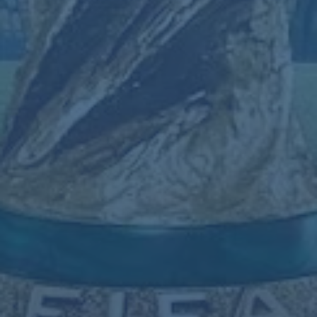
神的最佳註解。
**哈蘭德的故事讓人明白，真正的天才並不懼怕外界的期待
和質疑，他們選擇用實力與專注繼續書寫屬於自己的篇章
**。在足球世界中，質疑會存在，但頂尖球員的真正價值也
會如金子般熠熠生輝，無人可否定。