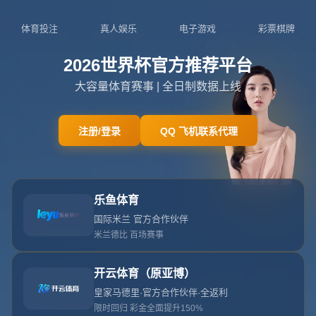
你当前位置：
首页
>
新闻中心
瓜迪奧拉：雖然很多人希望哈
蘭德失敗 但他會永不停止進球.
发布时间：2026-08-05T02:41:12+08:00 阅读量：
# 瓜迪奧拉：雖然很多人希望哈蘭德失敗，但他會永不停止
進球
21世紀的足球舞台上，年輕球員層出不窮，但極少有人像
埃爾林·哈蘭德（Erling Haaland）這樣，以不可阻擋的方式
迅速征服頂級賽場。然而，隨著成功而來的通常是質疑和批
評，尤其對像哈蘭德這樣一位年少成名的球星來說，他注定
會成為焦點話題。不過，曼城主帥 **瓜迪奧拉** 以其冷靜和