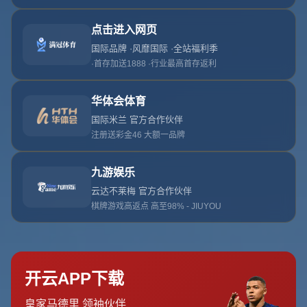
涯的转折点？我们不妨剖析一二。
### **桑乔与多特蒙德：从天才少年到明星球员的蜕变**
桑乔于2017年离开曼城青训营加盟多特蒙德，这一次转会
堪称其职业生涯的里程碑。彼时，他不过是一名潜力少年，
但在德甲这个年轻球员天堂里，他迅速绽放出耀眼的光芒。