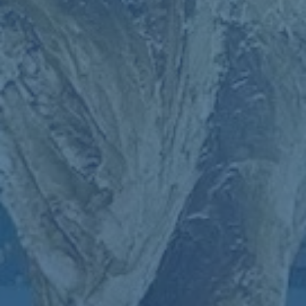
桑乔所需要的心理救赎之旅**。
### **从案例分析看回归的可能性与挑战**
桑乔并不是唯一一名离开多特蒙德后表现挣扎的球员。香川
真司在2012年离开多特加盟曼联后，同样难以适应英超节
奏，最终在2014年选择回归德甲，随即再次迎来职业生涯
的小巅峰。此外，前锋马里奥·格策在离队多年后也选择回
归，并逐渐恢复状态。
但这样的回归并非没有挑战。**首先是心理调适问题**，尤
其是对桑乔这样的明星球员而言，回归是否会被外界解读
为"职业倒退"？其次，从多特蒙德的角度来看，租借方案相
较于永久签约成本虽低，但能否短时间内激活桑乔的最佳状
态仍然是未知数。
### **小结：多特蒙德与桑乔的双赢机会？**