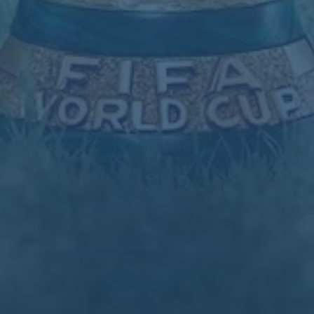
孫世林世界波絕平.
下一篇：法國杯1／8決賽 馬賽2-1巴黎聖日耳曼 梅西關鍵戰再次隱
身 馬賽統治比賽強勢闖8強！.
关于我们
产品服务
新闻中心
联系我们
24小时服务热线
023-9313496