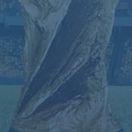
俱乐部和相关产业而言，这是一次重启经济和市场的良机。
让我们共同期待，在未来的赛季中，中超联赛能够展现出更
高水平的竞技实力和更丰富的赛事体验。
上一篇：中超爭冠組第16輪上海上港6-5上海申花 胡爾克點球破門