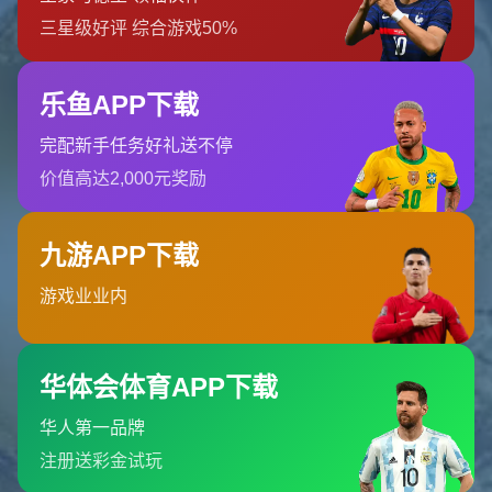
**加拉塔萨雷的战术体系**
加拉塔萨雷作为土耳其超级联赛中的豪门球队，一直以来以
其独特的**战术体系**和对外租借球员的敏锐眼光而闻名。
在恩东贝萊加入球队后，他的灵活性和**中场创造力**得到
了充分挖掘。加拉塔萨雷注重攻防转换的战术打法也与恩东
贝萊的踢球风格高度契合，双方形成了良好的互补。
**双赢局面**