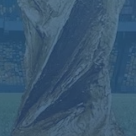
了新的活力，还令母队得到了价值回报。
恩东贝萊在加拉塔萨雷的情况也类似。他通过在土耳其赛场
的表现证明自己的价值，并且希望在租借期结束后，无论是
继续留队还是返回母队，自己都能够站在一个更高的起点
上。
**结语**
从俱乐部和球员的角度来看，恩东贝萊在1月与加拉塔萨雷
的**续租协议**都是一种双赢的策略。对于加拉塔萨雷来
说，拥有一名具备英超经验的中场无疑是如虎添翼；而对于
恩东贝萊而言，这是一个在全新环境中接受挑战、提升自我
的绝佳机会。在足球世界中，**这样的合作**往往能在特定
时期内创造最佳效益，让双方都能从中受益。这笔租借协议
无疑将成为未来足球市场中值得学习和借鉴的经典案例。