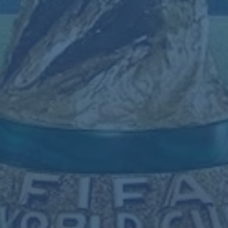
---
### **球迷的期待：迎接新的時代**
桑普多利亞的支持者們對於此次任命普遍抱有積極態度，並
期待達韋爾薩能夠為球隊注入新的活力。當前的足球世界
中，教練的重要性愈發突出。**一位具有統帥能力、敢於創
新的教練，往往能成為改變球隊命運的關鍵人物。**而這一
次，桑普多利亞選擇了達韋爾薩，無疑也是在賭一場關於未
來的賭局。
隨著新賽季臨近，我們不妨拭目以待，看這位曾帶領帕爾馬
創下奇蹟的教練，能否再次在桑普多利亞書寫屬於自己的新
篇章。