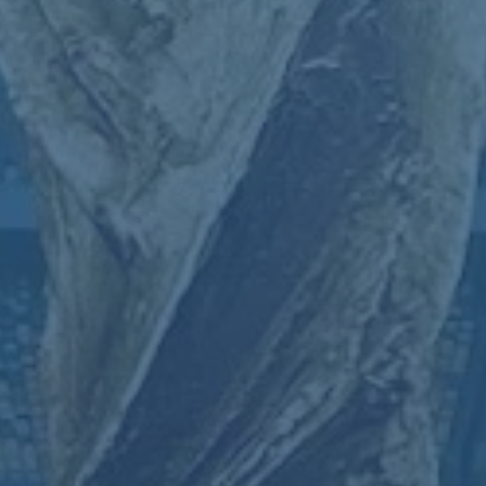
務*。
舉個簡單的例子，達韋爾薩或借鑒他在帕爾馬的執教經驗，
將球隊定位於“黑馬”角色，大膽啟用年輕人，加強防守端硬
度，同時用簡單高效的進攻撲擊對手防線。這種模式不僅經
濟實用，也能夠快速提升球隊的比賽競爭力。