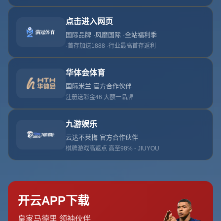
這位經驗豐富的教頭能否帶領球隊迎來復甦之路？
---
### **熟悉的面孔，堅定的戰術哲學**
羅伯托·達韋爾薩並非一個默默無聞的名字。此前，他曾成
功執教帕爾馬，將這支陷入困境的球隊從低級別聯賽帶回意