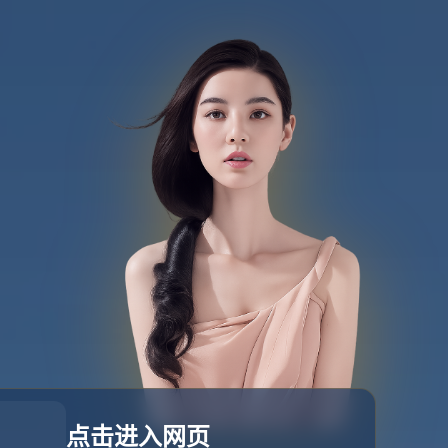
023-9313496
新闻资讯
联系我们