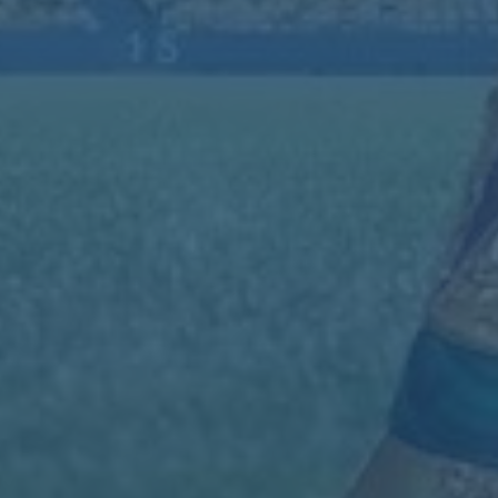
其中，以凱文·德布勞內和拉希姆·斯特林為首的球