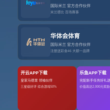
FIFA將支付2.09
**FIFA將支付2.09億美元予參加卡塔爾世界杯之俱
作為足球界的一大盛事，卡塔爾世界杯不僅吸引了全球
勵予參加世界杯的俱樂部，以表彰他們為比賽提供球員
*促進全球足球發展的積極動力*
這一獎勵計劃的核心在於鼓勵俱樂部為國際賽事輸送
體賽事質量。由於這些俱樂部在球員培養和輸送上的巨
球足球版圖中的強大實力。**
*曼城的優勢與策略*