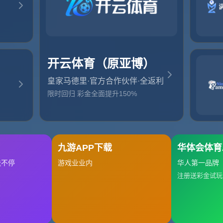
億美予參加卡塔爾世界杯之俱樂部作
发布时间：2026-08-05T02:41:12+08:00 阅读量：
樂部作獎勵！曼城獲最高獎勵！**
球迷的狂熱目光，亦讓眾多俱樂部翹首以待。正如標題所述，國際
。**其中，英超豪門曼城隊將獲得最高獎勵。**這一消息無疑
頂尖球員，進一步強化世界杯的競爭力與觀賞性。世界杯作為全
大貢獻，FIFA因此設立了此獎勵機制。**曼城獲得的最高獎