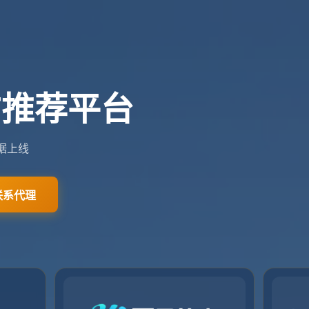
网站首页
关于我们
产品服务
新闻中心
以专业服务与客户满意度的最高境界为目标而不懈努力