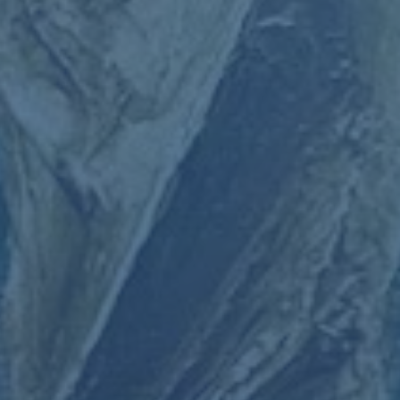
稱。近年來，他們在國際賽事中的表現可謂可圈可點。根據統計
俱樂部在國際足壇的聲望。