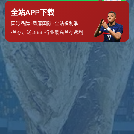
**战术调整与心理战**
面对南通支云的强势进攻，河南队在下半场需要进行必要的
**战术调整**。足球比赛不仅仅是体力和技巧的较量，更是
心理与策略的比拼。河南队需要在中场做好防守，并利用反
击机会寻找破门可能。
同时，南通支云则要保持**冷静的头脑**，避免因为领先而
掉以轻心。对手必然会在下半场进行**积极反扑**，他们需
要强化后防线和中场控球，确保不因轻敌而失去已有的优
势。
**案例分析：战术变化与比赛走向**
参考以往的经典比赛案例，不难发现，临场的**战术调整往
往能改变比赛的最终结局**。例如，在2012年欧洲杯，意大
利队在对阵德国队时，通过调整中场的控球策略，成功压制